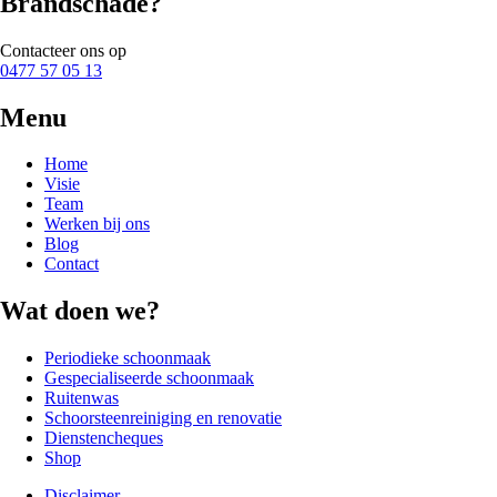
Brandschade?
9.95
MB.
Contacteer ons op
0477 57 05 13
Menu
Home
Visie
Team
Werken bij ons
Blog
Contact
Wat doen we?
Periodieke schoonmaak
Gespecialiseerde schoonmaak
Ruitenwas
Schoorsteenreiniging en renovatie
Dienstencheques
Shop
Disclaimer