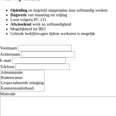
Opleiding
en begeleid stappenplan naar zelfstandig werken
Dagwerk
van maandag tot vrijdag
Loon volgens PC 121
Afwisselend
werk en zelfstandigheid
Mogelijkheid tot IBO
Gebruik bedrijfswagen tijdens werkuren is mogelijk
Voornaam
Achternaam
E-mail
Telefoon
In
welke
functie
heb
je
Motivatie
interesse?