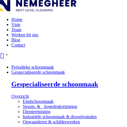
Overslaan
en
naar
de
Home
inhoud
Visie
Secundaire
gaan
Team
navigatie
Werken bij ons
Blog
Contact
0
Periodieke schoonmaak
Gespecialiseerde schoonmaak
Main
navigation
Gespecialiseerde schoonmaak
Overzicht
Eindschoonmaak
Stoom- & hogedrukreiniging
Dieptereiniging
Industriële schoonmaak & droogijsstralen
Opwaarderen & schilderwerken