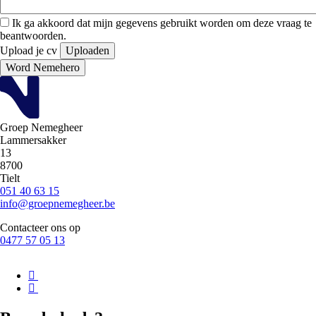
Ik ga akkoord dat mijn gegevens gebruikt worden om deze vraag te
beantwoorden.
Upload
Upload je cv
Uploaden
je
Slechts
Word Nemehero
CV
één
bestand.
9.95
MB
Groep Nemegheer
limiet.
Lammersakker
Toegestane
13
types:
8700
pdf.
Tielt
The
051 40 63 15
accumulated
info@groepnemegheer.be
size
of
Contacteer ons op
all
0477 57 05 13
files
in
this
form
cannot
exceed